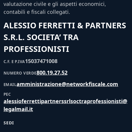
valutazione civile e gli aspetti economici,
contabili e fiscali collegati.
ALESSIO FERRETTI & PARTNERS
S.R.L. SOCIETA’ TRA
PROFESSIONISTI
15037471008
C.F. E P.IVA
800.19.27.52
NUMERO VERDE
amministrazione@networkfiscale.com
EMAIL
PEC
alessioferrettipartnerssrlsoctraprofessionisti@
legalmail.it
SEDI