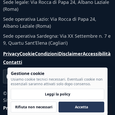
Sede legale: Via Rocca di Papa 24, Albano Laziale
(Roma)
Sede operativa Lazio: Via Rocca di Papa 24,
Albano Laziale (Roma)
Sede operativa Sardegna: Via XX Settembre n. 7 e
9, Quartu Sant’Elena (Cagliari)
Privacy
Cookie
Condizioni
Disclaimer
Accessibilità
Contatti
Gestione cookie
Accessibilità
VERIFICA TECNICA
Usiamo cookie tecnici necessari. Eventuali cookie non
essenziali saranno attivati solo dopo consenso.
© 2026 - Tutti i diritti riservati.
Leggi la policy
Sito realizzato da
CumCorde Marketing
Rifiuta non necessari
Accetta
Preferenze cookie
♿