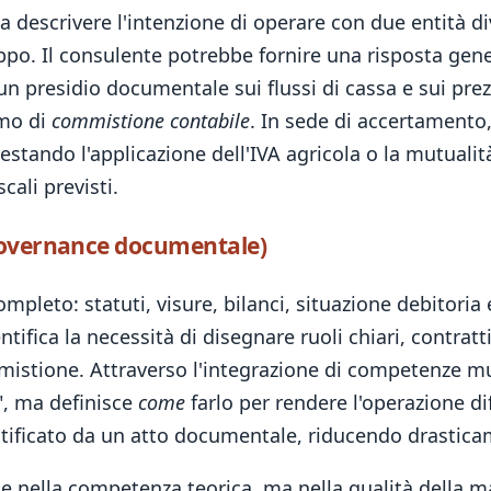
 a descrivere l'intenzione di operare con due entità div
uppo. Il consulente potrebbe fornire una risposta gen
 un presidio documentale sui flussi di cassa e sui prez
imo di
commistione contabile
. In sede di accertamento,
ntestando l'applicazione dell'IVA agricola o la mutuali
cali previsti.
governance documentale)
ompleto: statuti, visure, bilanci, situazione debitoria e
tifica la necessità di disegnare ruoli chiari, contratti 
tione. Attraverso l'integrazione di competenze multidis
e", ma definisce
come
farlo per rendere l'operazione dif
tificato da un atto documentale, riducendo drasticame
ede nella competenza teorica, ma nella qualità della 